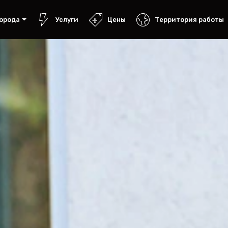
орода
Услуги
Цены
Территория работы