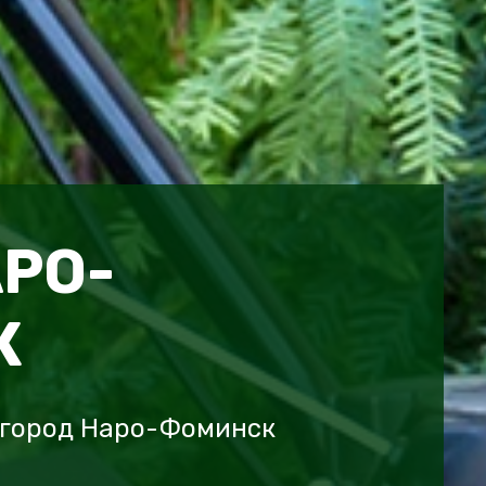
РО-
К
 город Наро-Фоминск